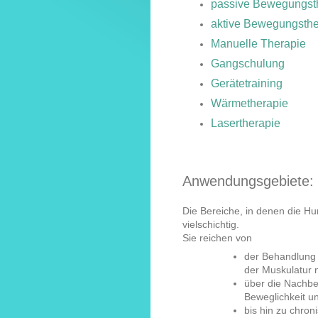
passive Bewegungst
aktive Bewegungsthe
Manuelle Therapie
Gangschulung
Gerätetraining
Wärmetherapie
Lasertherapie
Anwendungsgebiete:
Die Bereiche, in denen die H
vielschichtig.
Sie reichen von
der Behandlung
der Muskulatur 
über die Nachbe
Beweglichkeit u
bis hin zu chro